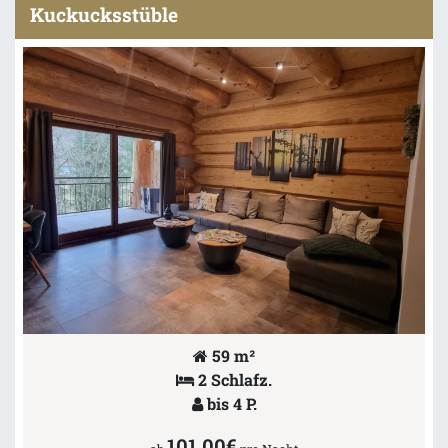
Kuckucksstüble
59 m²
2 Schlafz.
bis 4 P.
101,00€